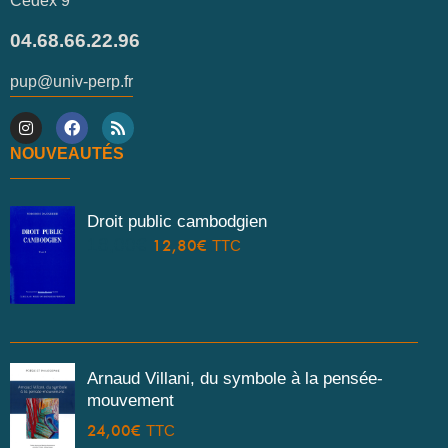
Cedex 9
04.68.66.22.96
pup@univ-perp.fr
NOUVEAUTÉS
Droit public cambodgien
18,00
€
12,80
€
TTC
Arnaud Villani, du symbole à la pensée-
mouvement
24,00
€
TTC