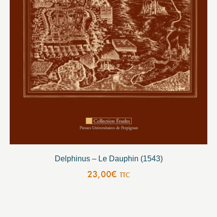
Delphinus – Le Dauphin (1543)
23,00
€
TTC