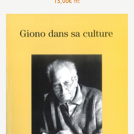
15,00
€
TTC