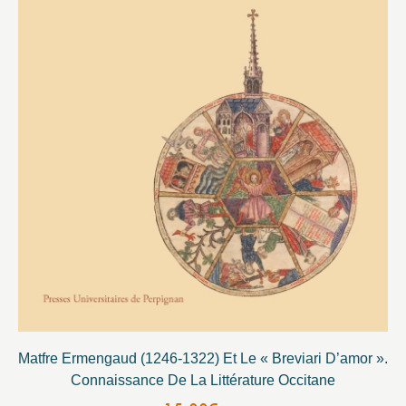
Matfre Ermengaud (1246-1322) Et Le « Breviari D’amor ».
Connaissance De La Littérature Occitane